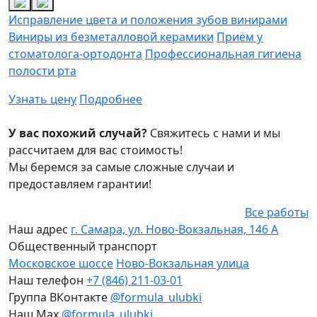
Исправление цвета и положения зубов винирами
Виниры из безметалловой керамики
Приём у
стоматолога-ортодонта
Профессиональная гигиена
полости рта
Узнать цену
Подробнее
У вас похожий случай?
Свяжитесь с нами и мы
расcчитаем для вас стоимость!
Мы беремся за самые сложные случаи и
предоставляем гарантии!
Все работы
Наш адрес
г. Самара, ул. Ново-Вокзальная, 146 А
Общественный транспорт
Московское шоссе
Ново-Вокзальная улица
Наш телефон
+7 (846) 211-03-01
Группа ВКонтакте
@formula_ulubki
Наш Max
@formula_ulubki