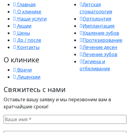
Главная
Детская
О клинике
стоматология
Наши услуги
Ортодонтия
Акции
Имплантация
Цены
Удаление зубов
До / после
Протезирование
Контакты
Лечение десен
Лечение зубов
О клинике
Гигиена и
отбеливание
Врачи
Лицензии
Свяжитесь с нами
Оставьте вашу заявку и мы перезвоним вам в
кратчайшие сроки!