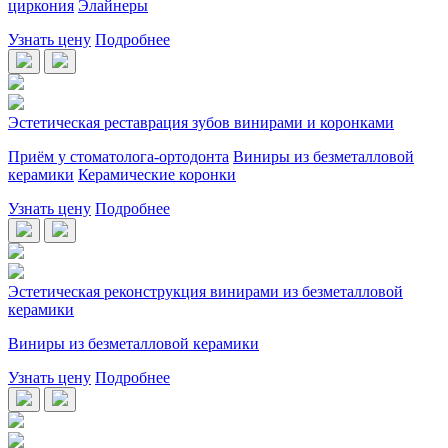
циркония
Элайнеры
Узнать цену
Подробнее
Эстетическая реставрация зубов винирами и коронками
Приём у стоматолога-ортодонта
Виниры из безметалловой
керамики
Керамические коронки
Узнать цену
Подробнее
Эстетическая реконструкция винирами из безметалловой
керамики
Виниры из безметалловой керамики
Узнать цену
Подробнее