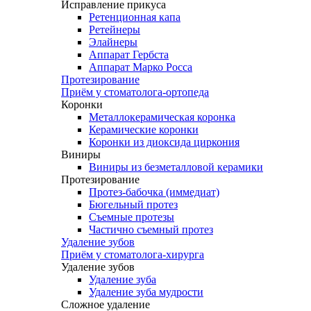
Исправление прикуса
Ретенционная капа
Ретейнеры
Элайнеры
Аппарат Гербста
Аппарат Марко Росса
Протезирование
Приём у стоматолога-ортопеда
Коронки
Металлокерамическая коронка
Керамические коронки
Коронки из диоксида циркония
Виниры
Виниры из безметалловой керамики
Протезирование
Протез-бабочка (иммедиат)
Бюгельный протез
Съемные протезы
Частично съемный протез
Удаление зубов
Приём у стоматолога-хирурга
Удаление зубов
Удаление зуба
Удаление зуба мудрости
Сложное удаление