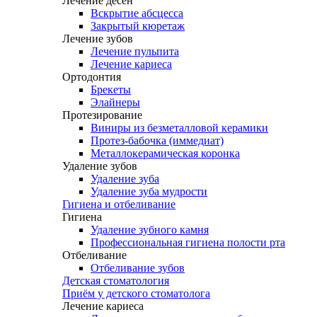
Лечение десен
Вскрытие абсцесса
Закрытый кюретаж
Лечение зубов
Лечение пульпита
Лечение кариеса
Ортодонтия
Брекеты
Элайнеры
Протезирование
Виниры из безметалловой керамики
Протез-бабочка (иммедиат)
Металлокерамическая коронка
Удаление зубов
Удаление зуба
Удаление зуба мудрости
Гигиена и отбеливание
Гигиена
Удаление зубного камня
Профессиональная гигиена полости рта
Отбеливание
Отбеливание зубов
Детская стоматология
Приём у детского стоматолога
Лечение кариеса