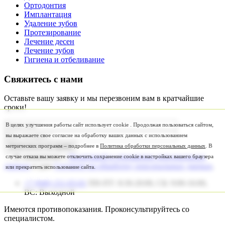
Ортодонтия
Имплантация
Удаление зубов
Протезирование
Лечение десен
Лечение зубов
Гигиена и отбеливание
Свяжитесь с нами
Оставьте вашу заявку и мы перезвоним вам в кратчайшие
сроки!
В целях улучшения работы сайт использует cookie . Продолжая пользоваться сайтом,
вы выражаете свое согласие на обработку ваших данных с использованием
метрических программ – подробнее в
Политика обработки персональных данных
. В
Записаться на приём
Я ознакомлен с
Политикой в отношении персональных
случае отказа вы можете отключить сохранение cookie в настройках вашего браузера
данных
и даю
Согласие на обработку персональных данных
.
или прекратить использование сайта.
Я согласен
+7 (846) 211-03-01
ПН-ПТ: 8:30-20:00, СБ: 9:00-16:00,
ВС: Выходной
Имеются противопоказания. Проконсультируйтесь со
специалистом.