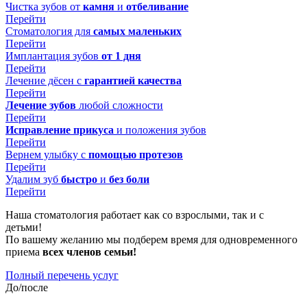
Чистка зубов от
камня
и
отбеливание
Перейти
Стоматология для
самых маленьких
Перейти
Имплантация зубов
от 1 дня
Перейти
Лечение дёсен с
гарантией качества
Перейти
Лечение зубов
любой сложности
Перейти
Исправление прикуса
и положения зубов
Перейти
Вернем улыбку с
помощью протезов
Перейти
Удалим зуб
быстро
и
без боли
Перейти
Наша стоматология работает как со взрослыми, так и с
детьми!
По вашему желанию мы подберем время для одновременного
приема
всех членов семьи!
Полный перечень услуг
До/после