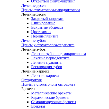
Открытый синус-лифтинг
Лечение десен
Прием стоматолога-пародонтолога
Лечение дёсен
Закрытый кюретаж
Шинирование
Вскрытие абсцесса
Цистэкомия
Периимплантит
Лечение зубов
Приём у стоматолога-терапевта
Лечение зубов
Лечение зубов под микроскопом
Лечение периодонтита
Лечение пульпита
Реставрация зубов
Лечение кариеса
Лечение кариеса
Ортодонтия
Приём у стоматолога-ортодонта
Брекеты
Металлические брекеты
Керамические брекеты
Самолигирующие брекеты
Брекеты