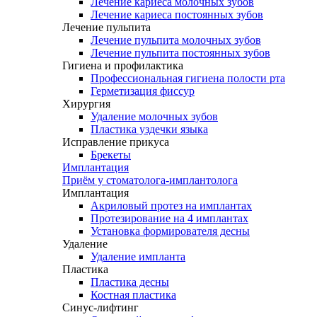
Лечение кариеса молочных зубов
Лечение кариеса постоянных зубов
Лечение пульпита
Лечение пульпита молочных зубов
Лечение пульпита постоянных зубов
Гигиена и профилактика
Профессиональная гигиена полости рта
Герметизация фиссур
Хирургия
Удаление молочных зубов
Пластика уздечки языка
Исправление прикуса
Брекеты
Имплантация
Приём у стоматолога-имплантолога
Имплантация
Акриловый протез на имплантах
Протезирование на 4 имплантах
Установка формирователя десны
Удаление
Удаление импланта
Пластика
Пластика десны
Костная пластика
Синус-лифтинг