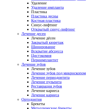
Удаление
Удаление импланта
Пластика
Пластика десны
Костная пластика
Синус-лифтинг
Открытый синус-лифтинг
Лечение десен
Лечение дёсен
Закрытый кюретаж
Шинирование
Вскрытие абсцесса
Цистэкомия
Периимплантит
Лечение зубов
Лечение зубов
Лечение зубов под микроскопом
Лечение периодонтита
Лечение пульпита
Реставрация зубов
Лечение кариеса
Лечение кариеса
Ортодонтия
Брекеты
Металлические брекеты