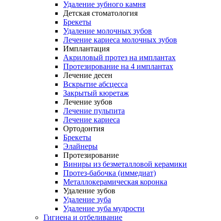
Удаление зубного камня
Детская стоматология
Брекеты
Удаление молочных зубов
Лечение кариеса молочных зубов
Имплантация
Акриловый протез на имплантах
Протезирование на 4 имплантах
Лечение десен
Вскрытие абсцесса
Закрытый кюретаж
Лечение зубов
Лечение пульпита
Лечение кариеса
Ортодонтия
Брекеты
Элайнеры
Протезирование
Виниры из безметалловой керамики
Протез-бабочка (иммедиат)
Металлокерамическая коронка
Удаление зубов
Удаление зуба
Удаление зуба мудрости
Гигиена и отбеливание