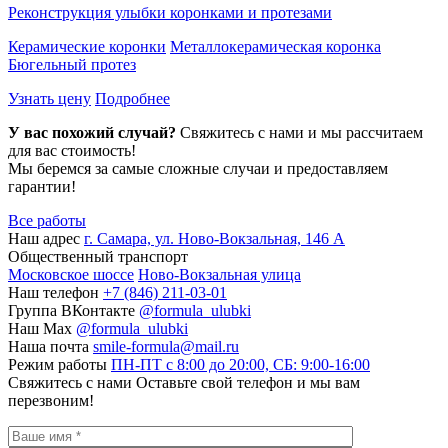
Реконструкция улыбки коронками и протезами
Керамические коронки
Металлокерамическая коронка
Бюгельный протез
Узнать цену
Подробнее
У вас похожий случай?
Свяжитесь с нами и мы расcчитаем
для вас стоимость!
Мы беремся за самые сложные случаи и предоставляем
гарантии!
Все работы
Наш адрес
г. Самара, ул. Ново-Вокзальная, 146 А
Общественный транспорт
Московское шоссе
Ново-Вокзальная улица
Наш телефон
+7 (846) 211-03-01
Группа ВКонтакте
@formula_ulubki
Наш Max
@formula_ulubki
Наша почта
smile-formula@mail.ru
Режим работы
ПН-ПТ с 8:00 до 20:00, СБ: 9:00-16:00
Cвяжитесь с нами
Оставьте свой телефон и мы вам
перезвоним!