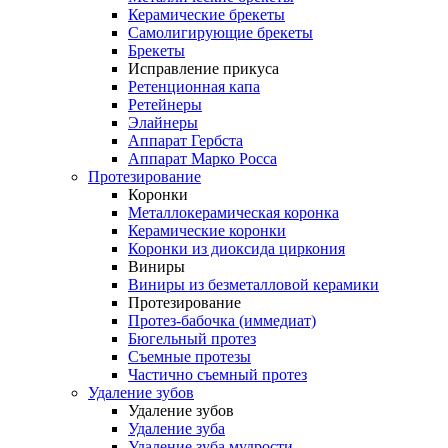
Керамические брекеты
Самолигирующие брекеты
Брекеты
Исправление прикуса
Ретенционная капа
Ретейнеры
Элайнеры
Аппарат Гербста
Аппарат Марко Росса
Протезирование
Коронки
Металлокерамическая коронка
Керамические коронки
Коронки из диоксида циркония
Виниры
Виниры из безметалловой керамики
Протезирование
Протез-бабочка (иммедиат)
Бюгельный протез
Съемные протезы
Частично съемный протез
Удаление зубов
Удаление зубов
Удаление зуба
Удаление зуба мудрости