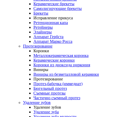
Керамические брекеты
Самолигирующие брекеты
Брекеты
Исправление прикуса
Ретенционная капа
Ретейнеры
Элайнеры
Аппарат Гербста
Аппарат Марко Росса
Протезирование
Коронки
Металлокерамическая коронка
Керамические коронки
Коронки из диоксида циркония
Виниры
Виниры из безметалловой керамики
Протезирование
Протез-бабочка (иммедиат)
Бюгельный протез
Съемные протезы
Частично съемный протез
Удаление зубов
Удаление зубов
Удаление зуба
Удаление зуба мудрости