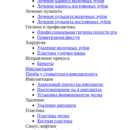
Лечение кариеса молочных зубов
Лечение кариеса постоянных зубов
Лечение пульпита
Лечение пульпита молочных зубов
Лечение пульпита постоянных зубов
Гигиена и профилактика
Профессиональная гигиена полости рта
Герметизация фиссур
Хирургия
Удаление молочных зубов
Пластика уздечки языка
Исправление прикуса
Брекеты
Имплантация
Приём у стоматолога-имплантолога
Имплантация
Акриловый протез на имплантах
Протезирование на 4 имплантах
Установка формирователя десны
Удаление
Удаление импланта
Пластика
Пластика десны
Костная пластика
Синус-лифтинг