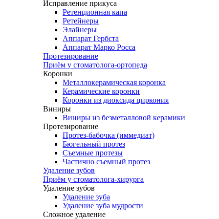
Исправление прикуса
Ретенционная капа
Ретейнеры
Элайнеры
Аппарат Гербста
Аппарат Марко Росса
Протезирование
Приём у стоматолога-ортопеда
Коронки
Металлокерамическая коронка
Керамические коронки
Коронки из диоксида циркония
Виниры
Виниры из безметалловой керамики
Протезирование
Протез-бабочка (иммедиат)
Бюгельный протез
Съемные протезы
Частично съемный протез
Удаление зубов
Приём у стоматолога-хирурга
Удаление зубов
Удаление зуба
Удаление зуба мудрости
Сложное удаление