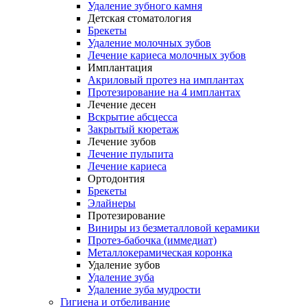
Удаление зубного камня
Детская стоматология
Брекеты
Удаление молочных зубов
Лечение кариеса молочных зубов
Имплантация
Акриловый протез на имплантах
Протезирование на 4 имплантах
Лечение десен
Вскрытие абсцесса
Закрытый кюретаж
Лечение зубов
Лечение пульпита
Лечение кариеса
Ортодонтия
Брекеты
Элайнеры
Протезирование
Виниры из безметалловой керамики
Протез-бабочка (иммедиат)
Металлокерамическая коронка
Удаление зубов
Удаление зуба
Удаление зуба мудрости
Гигиена и отбеливание