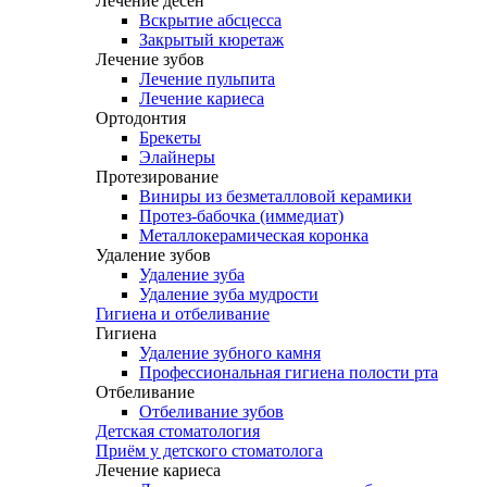
Лечение десен
Вскрытие абсцесса
Закрытый кюретаж
Лечение зубов
Лечение пульпита
Лечение кариеса
Ортодонтия
Брекеты
Элайнеры
Протезирование
Виниры из безметалловой керамики
Протез-бабочка (иммедиат)
Металлокерамическая коронка
Удаление зубов
Удаление зуба
Удаление зуба мудрости
Гигиена и отбеливание
Гигиена
Удаление зубного камня
Профессиональная гигиена полости рта
Отбеливание
Отбеливание зубов
Детская стоматология
Приём у детского стоматолога
Лечение кариеса