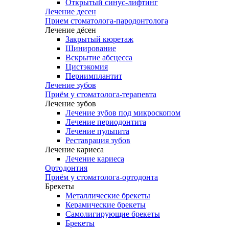
Открытый синус-лифтинг
Лечение десен
Прием стоматолога-пародонтолога
Лечение дёсен
Закрытый кюретаж
Шинирование
Вскрытие абсцесса
Цистэкомия
Периимплантит
Лечение зубов
Приём у стоматолога-терапевта
Лечение зубов
Лечение зубов под микроскопом
Лечение периодонтита
Лечение пульпита
Реставрация зубов
Лечение кариеса
Лечение кариеса
Ортодонтия
Приём у стоматолога-ортодонта
Брекеты
Металлические брекеты
Керамические брекеты
Самолигирующие брекеты
Брекеты