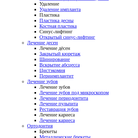
Удаление
Удаление импланта
Пластика
Пластика десны
Костная пластика
Синус-лифтинг
Открытый синус-лифтинг
Лечение десен
Лечение дёсен
Закрытый кюретаж
Шинирование
Вскрытие абсцесса
Цистэкомия
Периимплантит
Лечение зубов
Лечение зубов
Лечение зубов под микроскопом
Лечение периодонтита
Лечение пульпита
Реставрация зубов
Лечение кариеса
Лечение кариеса
Ортодонтия
Брекеты
Металлические брекеты